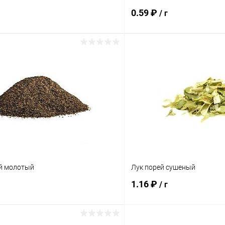
0.59 ₽
/ г
В корзину
В корз
 клик
Сравнение
Купить в 1 клик
ое
Под заказ
В избранное
й молотый
Лук порей сушеный
1.16 ₽
/ г
В корзину
В корз