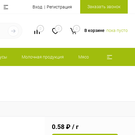
Заказать звонок
Вход
Регистрация
0
0
0
В корзине
пока пусто
оусы
Молочная продукция
Мясо
0.58 ₽
/ г