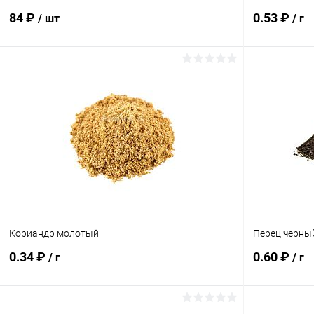
84 ₽
0.53 ₽
/ шт
/ г
В корзину
Купить в 1 клик
Сравнение
Купить в 1
В избранное
Под заказ
В избранн
Кориандр молотый
Перец черны
0.34 ₽
0.60 ₽
/ г
/ г
В корзину