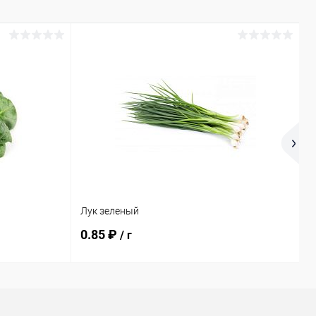
Лук зеленый
Т
0.85 ₽
0
/ г