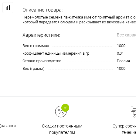
Описание товара:
Перемолотые семена пажитника имеют приятный аромат с о
который передается блюдам и раскрывает их вкусовые качес
Характеристики:
Все хара
Вес в граммах
1000
коофициент единицы измерения в гр
0,01
Страна производства
Россия
Вес (грамм)
1000
 (закажи
Супер сроч
Скидки постоянным
течени
покупателям