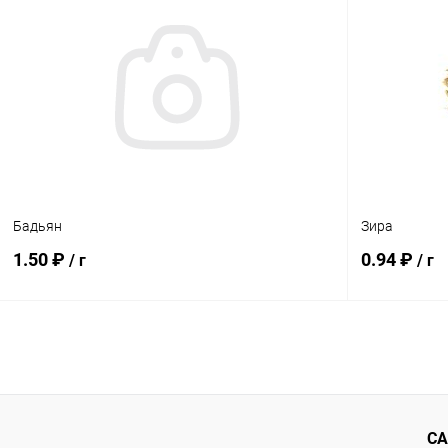
Купить в 1 клик
Сравнение
Купить в 1
В избранное
Под заказ
В избранн
Бадьян
Зира
1.50 ₽
0.94 ₽
/ г
/ г
В корзину
Купить в 1 клик
Сравнение
Купить в 1
В избранное
Под заказ
В избранн
СА