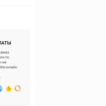
ЛАТЫ
 заказ
или по
и же
йте онлайн.
е