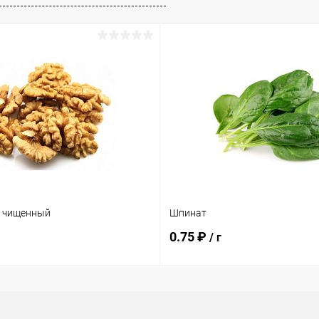
х чищенный
Шпинат
0.75 ₽
/ г