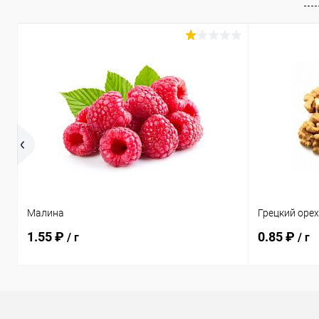
Малина
Грецкий оре
1.55 ₽
0.85 ₽
/ г
/ г