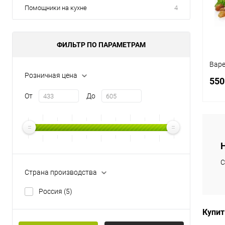
В
Помощники на кухне
4
ФИЛЬТР ПО ПАРАМЕТРАМ
Варе
Розничная цена
550
От
До
К
клик
С
Страна производства
В
Россия
(5)
Купит