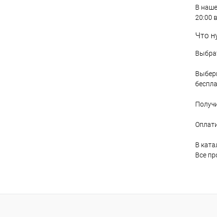
В наш
20:00 
Что н
Выбрат
Выбери
беспла
Получи
Оплати
В ката
Все пр