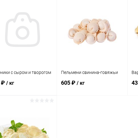
ники с сыром и творогом
Пельмени свинина-говяжьи
Ва
 ₽
605 ₽
43
/ кг
/ кг
В корзину
В корзину
упить в 1
Сравнение
Купить в 1
Сравнение
клик
кли