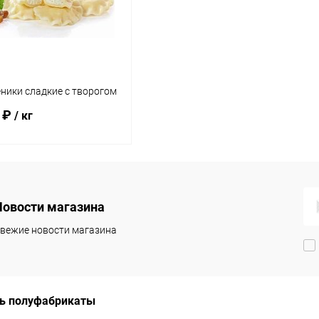
 избранное
Под заказ
В избранное
Под заказ
ники сладкие с творогом
 ₽
/ кг
В корзину
Новости магазина
упить в 1
Сравнение
вежие новости магазина
 избранное
Под заказ
ь полуфабрикаты