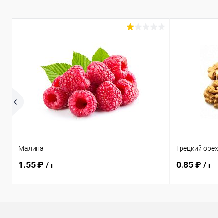
Малина
Грецкий оре
1.55 ₽
0.85 ₽
/ г
/ г