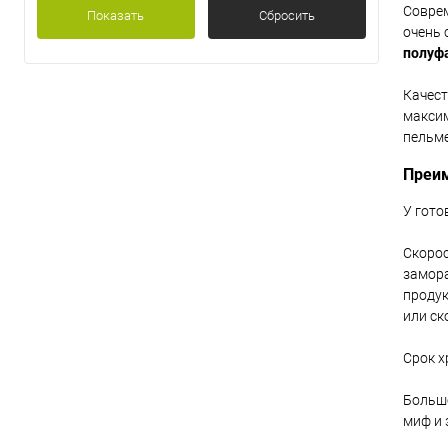
Соврем
Показать
Сбросить
очень 
полуф
Качест
максим
пельме
Преи
У гото
Скорос
замора
продук
или ск
Срок х
Большо
миф и 