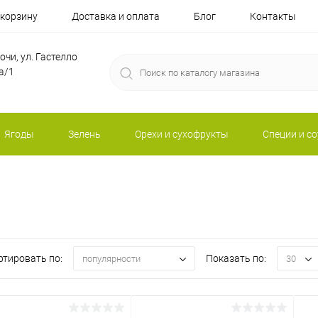
 корзину
Доставка и оплата
Блог
Контакты
Сочи, ул. Гастелло
а/1
Ягоды
Зелень
Орехи и сухофрукты
Специи и с
ртировать по:
Показать по:
популярности
30