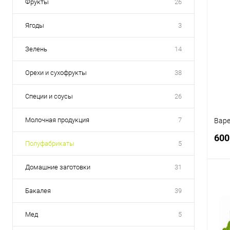
Фрукты
26
Ягоды
3
Зелень
14
Орехи и сухофрукты
38
Специи и соусы
26
Молочная продукция
7
Варе
600
Полуфабрикаты
5
Домашние заготовки
31
Бакалея
39
К
Мед
5
клик