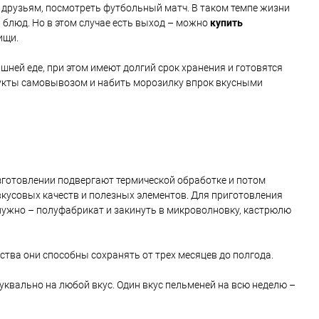
 к друзьям, посмотреть футбольный матч. В таком темпе жизни
 блюд. Но в этом случае есть выход – можно
купить
ищи.
ней еде, при этом имеют долгий срок хранения и готовятся
дукты самовывозом и набить морозилку впрок вкусными
зготовлении подвергают термической обработке и потом
усовых качеств и полезных элементов. Для приготовления
нужно – полуфабрикат и закинуть в микроволновку, кастрюлю
ства они способны сохранять от трех месяцев до полгода.
уквально на любой вкус. Один вкус пельменей на всю неделю –