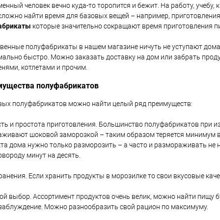
енный человек вечно куда-то торопится и бежит. На работу, учебу,
сложно найти время для базовых вещей – например, приготовления
абрикаты
которые значительно сокращают время приготовления п
венные полуфабрикаты в нашем магазине ничуть не уступают домаш
ально быстро. Можно заказать доставку на дом или забрать про
нями, котлетами и прочим.
мущества полуфабрикатов
вых полуфабрикатов можно найти целый ряд преимуществ:
ть и простота приготовления. Большинство полуфабрикатов при и
живают шоковой заморозкой – таким образом теряется минимум вк
та дома нужно только разморозить – а часто и размораживать не 
овороду минут на десять.
ранения. Если хранить продукты в морозилке то свои вкусовые каче
й выбор. Ассортимент продуктов очень велик, можно найти пищу б
заблуждение. Можно разнообразить свой рацион по максимуму.