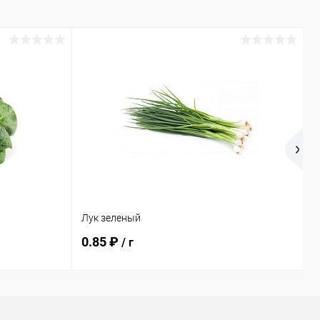
Лук зеленый
Т
0.85 ₽
0
/ г