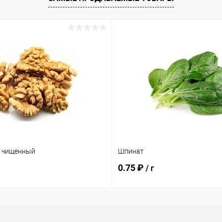
х чищенный
Шпинат
0.75 ₽
/ г