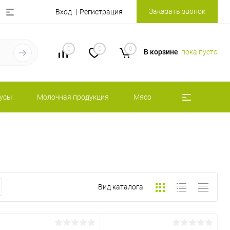
Заказать звонок
Вход
Регистрация
0
0
0
В корзине
пока пусто
оусы
Молочная продукция
Мясо
Вид каталога: