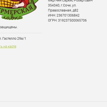
Мкртчян Саркис Робертович
354340, г.Сочи, ул.
Православная, д82
ИНН: 236701306842
ОГРН: 319237500065706
 защищены.
ул. Гастелло 29а/1
ь на карте