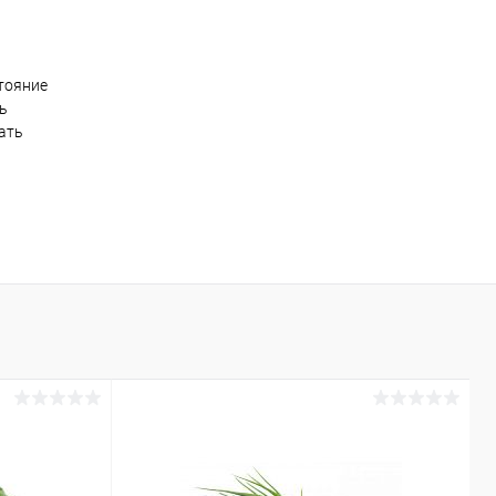
тояние
ть
ать