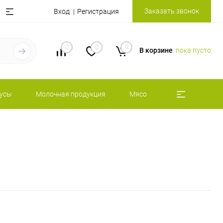
Заказать звонок
Вход
Регистрация
0
0
0
В корзине
пока пусто
оусы
Молочная продукция
Мясо