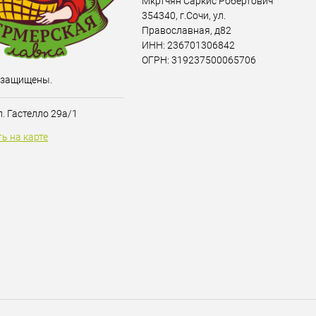
Мкртчян Саркис Робертович
354340, г.Сочи, ул.
Православная, д82
ИНН: 236701306842
ОГРН: 319237500065706
 защищены.
ул. Гастелло 29а/1
ь на карте