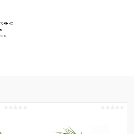
тояние
ть
ать