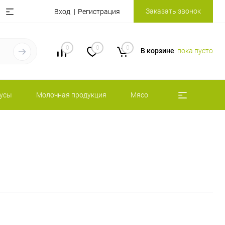
Заказать звонок
Вход
Регистрация
0
0
0
В корзине
пока пусто
оусы
Молочная продукция
Мясо